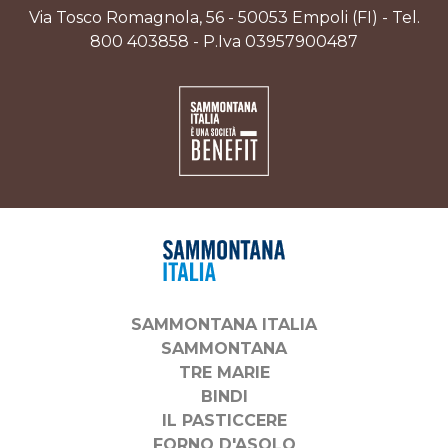
Via Tosco Romagnola, 56 - 50053 Empoli (FI) - Tel.
800 403858 - P.Iva 03957900487
SAMMONTANA ITALIA
SAMMONTANA
TRE MARIE
BINDI
IL PASTICCERE
FORNO D'ASOLO