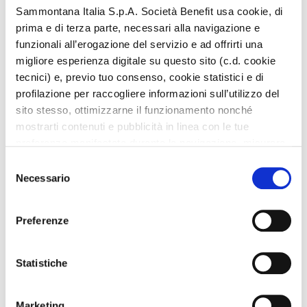
iconico della pasticceria francese: il Pain Jolì.
Sammontana Italia S.p.A. Società Benefit usa cookie, di
prima e di terza parte, necessari alla navigazione e
L’impasto laminato al burro, secondo l’esclusiva
funzionali all’erogazione del servizio e ad offrirti una
ricetta che caratterizza la gamma Jolì, il cuore di
migliore esperienza digitale su questo sito (c.d. cookie
cioccolato fondente e la sua forma arrotolata più
tecnici) e, previo tuo consenso, cookie statistici e di
accattivante offrono un equilibro perfetto tra
profilazione per raccogliere informazioni sull’utilizzo del
croccantezza e gusto, valorizzando la qualità delle
sito stesso, ottimizzarne il funzionamento nonché
materie prime.
mostrarti contenuti e pubblicità in linea con le tue
preferenze manifestate durante la navigazione, misurare
Ideale per la colazione, ha una perfetta proporzione
la performance dei contenuti pubblicitari ed eseguire il
Selezione
tra impasto e ripieno!
retargeting degli annunci.
Necessario
del
consenso
Sammontana Italia S.p.A. Società Benefit non utilizza
Preferenze
cookie che consentono al sito di ricordare le informazioni
che influenzano il modo in cui esso si comporta o si
presenta (cookie di preferenze).
Statistiche
Cliccando i pulsanti sottostanti puoi proseguire la
Marketing